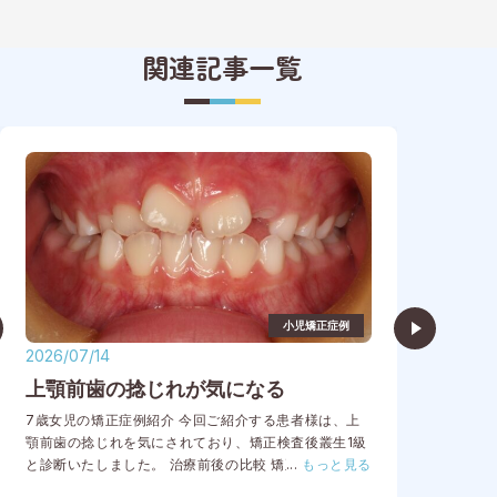
関連記事一覧
小児矯正症例
2026/07/14
202
上顎前歯の捻じれが気になる
上
ら
7歳女児の矯正症例紹介 今回ご紹介する患者様は、上
顎前歯の捻じれを気にされており、矯正検査後叢生1級
8歳
と診断いたしました。 治療前後の比較 矯正術前：正面
...
もっと見る
下前
矯正術後：正面 矯正術前：右側 矯正術後：右側 矯正
を気