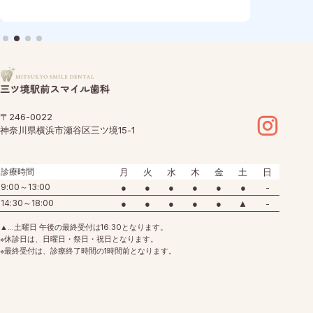
術前：左側 矯正術後：左側 矯正術前：上顎 矯正術
した
後：上顎 矯正術前：下顎 矯正術後：下顎 矯正術前：
面 
前歯部あおり 矯正術後：前歯部あおり 矯正術前：オー
正術
バージェット 矯正術後：オーバージェット 主訴 上顎
前：
前歯の捻じれが気になる 治療期間 ・拡大床矯正：11カ
正術
月 治療費用 550,000円（税込）…
正術
の前
〒246-0022
神奈川県横浜市瀬谷区三ツ境15-1
診療時間
月
火
水
木
金
土
日
9:00～13:00
●
●
●
●
●
●
-
14:30～18:00
●
●
●
●
●
▲
-
▲…土曜日 午後の最終受付は16:30となります。
※休診日は、日曜日・祭日・祝日となります。
※最終受付は、診療終了時間の1時間前となります。