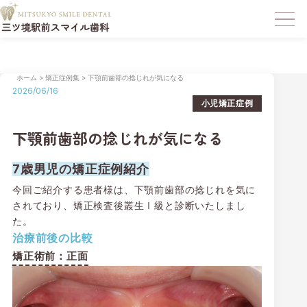
ホーム
>
矯正症例集
>
下顎前歯部の捻じれが気になる
2026/06/16
小児矯正症例
下顎前歯部の捻じれが気になる
7歳男児の矯正症例紹介
今回ご紹介する患者様は、下顎前歯部の捻じれを気に
されており、矯正検査後叢生Ⅰ級と診断いたしまし
た。
治療前後の比較
矯正術前：正面