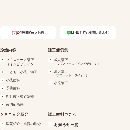
24時間Web予約
LINE予約/お問い合わせ
診療内容
矯正症例集
マウスピース矯正
成人矯正
（インビザライン）
（マウスピース・インビザライン）
成人矯正
こども（小児）矯正
（ブラケット・ワイヤー）
小児歯科
小児矯正
予防歯科
むし歯・根管治療
歯周病治療
クリニック紹介
矯正歯科コラム
医院紹介・当院の理念
お知らせ一覧