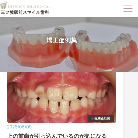
矯正症例集
ホーム
>
矯正症例集
小児矯正症例
2026/06/09
上の前歯が引っ込んでいるのが気になる