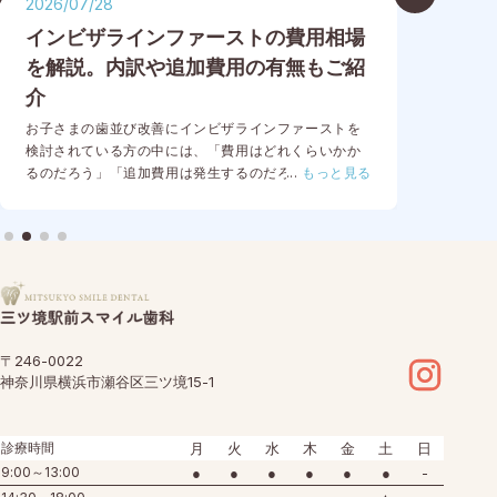
2026/07/28
202
インビザラインファーストの費用相場
イ
を解説。内訳や追加費用の有無もご紹
か
介
「イ
どれ
お子さまの歯並び改善にインビザラインファーストを
ので
検討されている方の中には、「費用はどれくらいかか
した
るのだろう」「追加費用は発生するのだろうか」と気
...
もっと見る
査か
になっている保護者の方も多いのではないでしょう
つか
か。 インビザラインファーストは、成長期のお子さま
実際
を対象としたマウスピース矯正であり、歯並びだけで
また
なく顎の成長を考慮しながら治療を進められることが
まで
特徴です。 一方で、治療費は歯科医院や症例によって
は、
異なるため、事前に費用の目安や内訳を把握しておく
の目
ことが大切です。今回は、インビザラインファースト
の費用相場や内訳、追加…
〒246-0022
神奈川県横浜市瀬谷区三ツ境15-1
診療時間
月
火
水
木
金
土
日
9:00～13:00
●
●
●
●
●
●
-