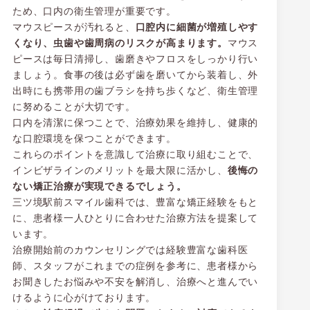
ため、口内の衛生管理が重要です。
マウスピースが汚れると、
口腔内に細菌が増殖しやす
くなり、虫歯や歯周病のリスクが高まります。
マウス
ピースは毎日清掃し、歯磨きやフロスをしっかり行い
ましょう。食事の後は必ず歯を磨いてから装着し、外
出時にも携帯用の歯ブラシを持ち歩くなど、衛生管理
に努めることが大切です。
口内を清潔に保つことで、治療効果を維持し、健康的
な口腔環境を保つことができます。
これらのポイントを意識して治療に取り組むことで、
インビザラインのメリットを最大限に活かし、
後悔の
ない矯正治療が実現できるでしょう。
三ツ境駅前スマイル歯科では、豊富な矯正経験をもと
に、患者様一人ひとりに合わせた治療方法を提案して
います。
治療開始前のカウンセリングでは経験豊富な歯科医
師、スタッフがこれまでの症例を参考に、患者様から
お聞きしたお悩みや不安を解消し、治療へと進んでい
けるように心がけております。