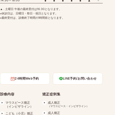
14:30～18:00
●
●
●
●
●
▲
-
▲…土曜日 午後の最終受付は16:30となります。
※休診日は、日曜日・祭日・祝日となります。
※最終受付は、診療終了時間の1時間前となります。
24時間Web予約
LINE予約/お問い合わせ
診療内容
矯正症例集
マウスピース矯正
成人矯正
（インビザライン）
（マウスピース・インビザライン）
成人矯正
こども（小児）矯正