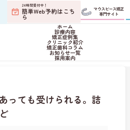
S
境
24時間受付中！
マウスピース矯正
簡単Web予約はこち
専門サイト
ら
ホーム
診療内容
矯正症例集
専門サイト
クリニック紹介
けられる。詰め物による影響や注意点など
約
矯正歯科コラム
お知らせ一覧
正相談
採用案内
あっても受けられる。詰
ど