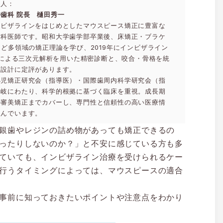
た人：
歯科 院長 樋田秀一
ンビザラインをはじめとしたマウスピース矯正に豊富な
歯科医師です。昭和大学歯学部卒業後、床矯正・ブラケ
など多領域の矯正理論を学び、2019年にインビザライン
roによる三次元解析を用いた精密診断と、咬合・骨格を統
療設計に定評があります。
小児矯正研究会（指導医）・国際歯周内科学研究会（指
多岐にわたり、科学的根拠に基づく臨床を重視。成長期
の審美矯正までカバーし、専門性と信頼性の高い医療情
組んでいます。
銀歯やレジンの詰め物があっても矯正できるの
ったりしないのか？」と不安に感じている方も多
ていても、インビザライン治療を受けられるケー
行うタイミングによっては、マウスピースの適合
事前に知っておきたいポイントや注意点をわかり