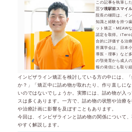
この記事を執筆し
三ツ境駅前スマイル
院長の樋田は、イ
知識と経験を持つ
ット矯正・MEAW
認定を取得。iTe
合的に評価する治
所属学会は、日本
導医・理事）など
の顎発育から成人
報の発信にも取り
インビザライン矯正を検討している方の中には、「
か？」「矯正中に詰め物が取れたり、作り直しにな
いのではないでしょうか。実際には、詰め物が入っ
スは多くあります。一方で、詰め物の状態や治療を
や治療計画に影響を及ぼすこともあります。
今回は、インビザラインと詰め物の関係について、
やすく解説します。