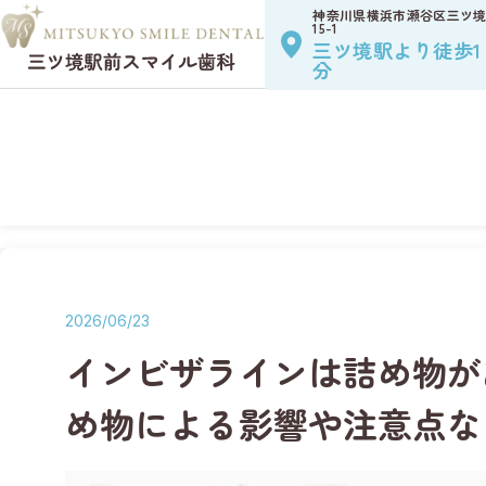
お知らせ一覧
NEW
神奈川県横浜市
瀬谷区三ツ
採用案内
RECRUIT
15-1
三ツ境駅より徒歩1
分
マウスピース矯正
ホーム
>
矯正歯科コラム
>
インビザラインは詰め物があっても受
Web予
LINE予約・矯
2026/06/23
インビザラインは詰め物が
め物による影響や注意点な