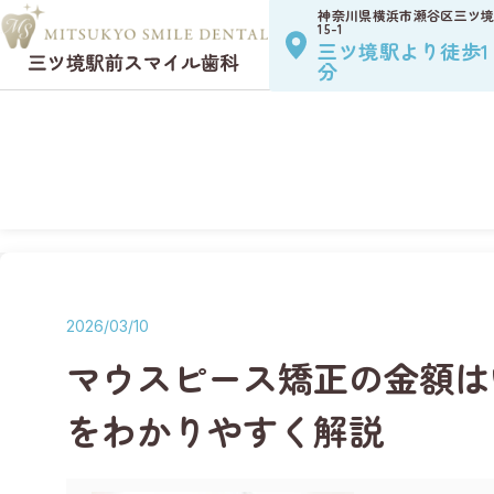
お知らせ一覧
NEW
神奈川県横浜市
瀬谷区三ツ
採用案内
RECRUIT
15-1
三ツ境駅より徒歩1
分
マウスピース矯正
ホーム
>
矯正歯科コラム
>
マウスピース矯正の金額はいくら？費
Web予
LINE予約・矯
2026/03/10
マウスピース矯正の金額は
をわかりやすく解説