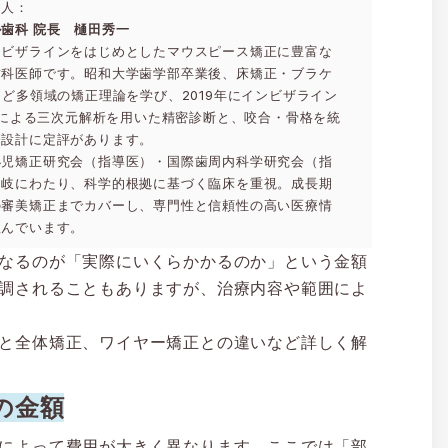
た人：
歯科 院長 樋田秀一
ンビザラインをはじめとしたマウスピース矯正に豊富な
歯科医師です。昭和大学歯学部卒業後、床矯正・ブラケ
など多領域の矯正理論を学び、2019年にインビザライン
roによる三次元解析を用いた精密診断と、咬合・骨格を統
療設計に定評があります。
小児矯正研究会（指導医）・国際歯周内科学研究会（指
多岐にわたり、科学的根拠に基づく臨床を重視。成長期
の審美矯正までカバーし、専門性と信頼性の高い医療情
組んでいます。
なるのが「実際にいくらかかるのか」という金額
調されることもありますが、治療内容や範囲によ
と全体矯正、ワイヤー矯正との違いなど詳しく解
の金額
によって費用が大きく異なります。ここでは「部