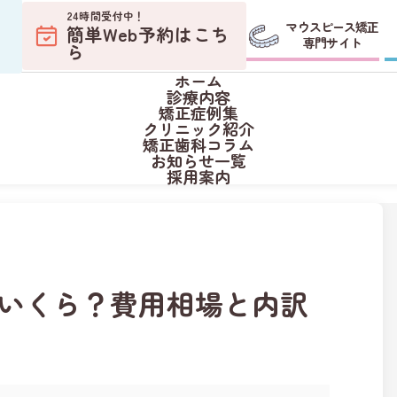
S
境
24時間受付中！
マウスピース矯正
簡単Web予約はこち
専門サイト
ら
ホーム
診療内容
矯正症例集
専門サイト
クリニック紹介
用相場と内訳をわかりやすく解説
約
矯正歯科コラム
お知らせ一覧
正相談
採用案内
いくら？費用相場と内訳