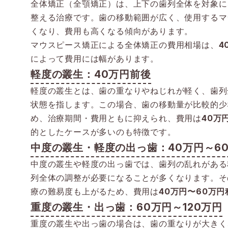
全体矯正（全顎矯正）は、上下の歯列全体を対象に
整える治療です。歯の移動範囲が広く、使用するマ
くなり、費用も高くなる傾向があります。
マウスピース矯正による全体矯正の費用相場は、
4
によって費用には幅があります。
軽度の叢生：40万円前後
軽度の叢生とは、歯の重なりやねじれが軽く、歯列
状態を指します。この場合、歯の移動量が比較的少
め、治療期間・費用ともに抑えられ、費用は
40万
的としたケースが多いのも特徴です。
中度の叢生・軽度の出っ歯：40万円～6
中度の叢生や軽度の出っ歯では、歯列の乱れがある
列全体の調整が必要になることが多くなります。そ
療の難易度も上がるため、費用は
40万円〜60万円
重度の叢生・出っ歯：60万円～120万円
重度の叢生や出っ歯の場合は、歯の重なりが大きく