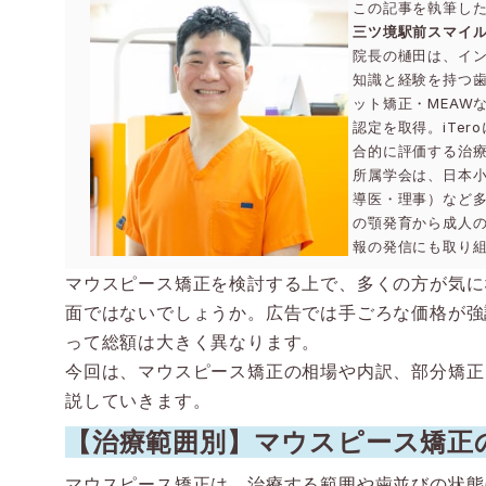
この記事を執筆し
三ツ境駅前スマイル
院長の樋田は、イ
知識と経験を持つ
ット矯正・MEAW
認定を取得。iTe
合的に評価する治
所属学会は、日本
導医・理事）など
の顎発育から成人
報の発信にも取り
マウスピース矯正を検討する上で、多くの方が気に
面ではないでしょうか。広告では手ごろな価格が強
って総額は大きく異なります。
今回は、マウスピース矯正の相場や内訳、部分矯正
説していきます。
【治療範囲別】マウスピース矯正
マウスピース矯正は、治療する範囲や歯並びの状態