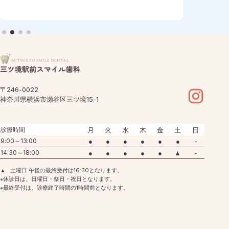
では
査から治療計画の作成、マウスピース製作など、いく
ある
つかの工程を経て治療がスタートします。そのため、
「イ
実際に装着を開始するまでに一定の期間が必要です。
びの
また、お口の状態や治療の内容によっては、治療開始
枚数
までのスケジュールが変わることもあります。 今回
では
は、インビザラインのマウスピースが届くまでの期間
特徴
の目安や、治療開始ま…
ザラ
イン
〒246-0022
神奈川県横浜市瀬谷区三ツ境15-1
診療時間
月
火
水
木
金
土
日
9:00～13:00
●
●
●
●
●
●
-
14:30～18:00
●
●
●
●
●
▲
-
▲…土曜日 午後の最終受付は16:30となります。
※休診日は、日曜日・祭日・祝日となります。
※最終受付は、診療終了時間の1時間前となります。