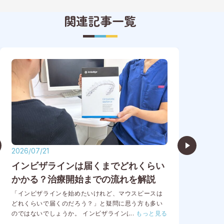
関連記事一覧
2026/07/21
202
インビザラインは届くまでどれくらい
イ
かかる？治療開始までの流れを解説
用
い
「インビザラインを始めたいけれど、マウスピースは
どれくらいで届くのだろう？」と疑問に思う方も多い
「前
のではないでしょうか。 インビザラインは、型取りを
...
もっと見る
短期
したその日に治療を開始できるわけではなく、精密検