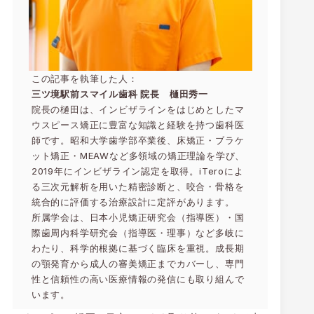
この記事を執筆した人：
三ツ境駅前スマイル歯科 院長 樋田秀一
院長の樋田は、インビザラインをはじめとしたマ
ウスピース矯正に豊富な知識と経験を持つ歯科医
師です。昭和大学歯学部卒業後、床矯正・ブラケ
ット矯正・MEAWなど多領域の矯正理論を学び、
2019年にインビザライン認定を取得。iTeroによ
る三次元解析を用いた精密診断と、咬合・骨格を
統合的に評価する治療設計に定評があります。
所属学会は、日本小児矯正研究会（指導医）・国
際歯周内科学研究会（指導医・理事）など多岐に
わたり、科学的根拠に基づく臨床を重視。成長期
の顎発育から成人の審美矯正までカバーし、専門
性と信頼性の高い医療情報の発信にも取り組んで
います。