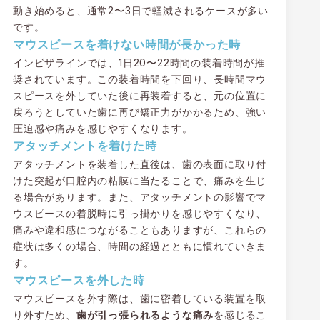
動き始めると、通常2〜3日で軽減されるケースが多い
です。
マウスピースを着けない時間が長かった時
インビザラインでは、1日20〜22時間の装着時間が推
奨されています。この装着時間を下回り、長時間マウ
スピースを外していた後に再装着すると、元の位置に
戻ろうとしていた歯に再び矯正力がかかるため、強い
圧迫感や痛みを感じやすくなります。
アタッチメントを着けた時
アタッチメントを装着した直後は、歯の表面に取り付
けた突起が口腔内の粘膜に当たることで、痛みを生じ
る場合があります。また、アタッチメントの影響でマ
ウスピースの着脱時に引っ掛かりを感じやすくなり、
痛みや違和感につながることもありますが、これらの
症状は多くの場合、時間の経過とともに慣れていきま
す。
マウスピースを外した時
マウスピースを外す際は、歯に密着している装置を取
り外すため、
歯が引っ張られるような痛み
を感じるこ