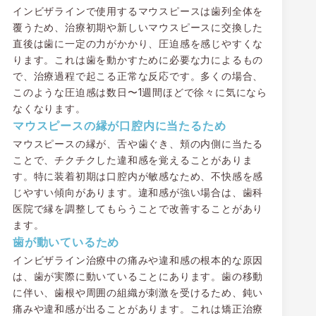
インビザラインで使用するマウスピースは歯列全体を
覆うため、治療初期や新しいマウスピースに交換した
直後は歯に一定の力がかかり、圧迫感を感じやすくな
ります。これは歯を動かすために必要な力によるもの
で、治療過程で起こる正常な反応です。多くの場合、
このような圧迫感は数日〜1週間ほどで徐々に気になら
なくなります。
マウスピースの縁が口腔内に当たるため
マウスピースの縁が、舌や歯ぐき、頬の内側に当たる
ことで、チクチクした違和感を覚えることがありま
す。特に装着初期は口腔内が敏感なため、不快感を感
じやすい傾向があります。違和感が強い場合は、歯科
医院で縁を調整してもらうことで改善することがあり
ます。
歯が動いているため
インビザライン治療中の痛みや違和感の根本的な原因
は、歯が実際に動いていることにあります。歯の移動
に伴い、歯根や周囲の組織が刺激を受けるため、鈍い
痛みや違和感が出ることがあります。これは矯正治療