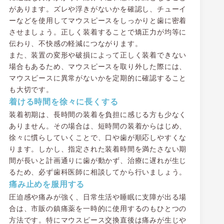
があります。ズレや浮きがないかを確認し、チューイ
ーなどを使用してマウスピースをしっかりと歯に密着
させましょう。正しく装着することで矯正力が均等に
伝わり、不快感の軽減につながります。
また、装置の変形や破損によって正しく装着できない
場合もあるため、マウスピースを取り外した際には、
マウスピースに異常がないかを定期的に確認すること
も大切です。
着ける時間を徐々に長くする
装着初期は、長時間の装着を負担に感じる方も少なく
ありません。その場合は、短時間の装着からはじめ、
徐々に慣らしていくことで、口や歯が順応しやすくな
ります。しかし、指定された装着時間を満たさない期
間が長いと計画通りに歯が動かず、治療に遅れが生じ
るため、必ず歯科医師に相談してから行いましょう。
痛み止めを服用する
圧迫感や痛みが強く、日常生活や睡眠に支障が出る場
合は、市販の鎮痛薬を一時的に使用するのもひとつの
方法です。特にマウスピース交換直後は痛みが生じや