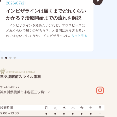
2026/07/21
202
インビザラインは届くまでどれくらい
イ
かかる？治療開始までの流れを解説
用
い
「インビザラインを始めたいけれど、マウスピースは
どれくらいで届くのだろう？」と疑問に思う方も多い
「前
のではないでしょうか。 インビザラインは、型取りを
...
もっと見る
短期
したその日に治療を開始できるわけではなく、精密検
では
査から治療計画の作成、マウスピース製作など、いく
ある
つかの工程を経て治療がスタートします。そのため、
「イ
実際に装着を開始するまでに一定の期間が必要です。
びの
また、お口の状態や治療の内容によっては、治療開始
枚数
までのスケジュールが変わることもあります。 今回
では
は、インビザラインのマウスピースが届くまでの期間
特徴
の目安や、治療開始ま…
ザラ
イン
〒246-0022
神奈川県横浜市瀬谷区三ツ境15-1
診療時間
月
火
水
木
金
土
日
9:00～13:00
●
●
●
●
●
●
-