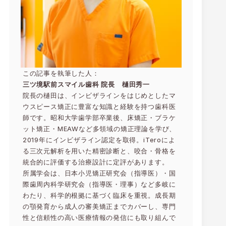
この記事を執筆した人：
三ツ境駅前スマイル歯科 院長 樋田秀一
院長の樋田は、インビザラインをはじめとしたマ
ウスピース矯正に豊富な知識と経験を持つ歯科医
師です。昭和大学歯学部卒業後、床矯正・ブラケ
ット矯正・MEAWなど多領域の矯正理論を学び、
2019年にインビザライン認定を取得。iTeroによ
る三次元解析を用いた精密診断と、咬合・骨格を
統合的に評価する治療設計に定評があります。
所属学会は、日本小児矯正研究会（指導医）・国
際歯周内科学研究会（指導医・理事）など多岐に
わたり、科学的根拠に基づく臨床を重視。成長期
の顎発育から成人の審美矯正までカバーし、専門
性と信頼性の高い医療情報の発信にも取り組んで