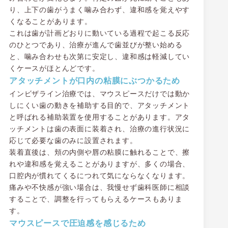
り、上下の歯がうまく噛み合わず、違和感を覚えやす
くなることがあります。
これは歯が計画どおりに動いている過程で起こる反応
のひとつであり、治療が進んで歯並びが整い始める
と、噛み合わせも次第に安定し、違和感は軽減してい
くケースがほとんどです。
アタッチメントが口内の粘膜にぶつかるため
インビザライン治療では、マウスピースだけでは動か
しにくい歯の動きを補助する目的で、アタッチメント
と呼ばれる補助装置を使用することがあります。アタ
ッチメントは歯の表面に装着され、治療の進行状況に
応じて必要な歯のみに設置されます。
装着直後は、頬の内側や唇の粘膜に触れることで、擦
れや違和感を覚えることがありますが、多くの場合、
口腔内が慣れてくるにつれて気にならなくなります。
痛みや不快感が強い場合は、我慢せず歯科医師に相談
することで、調整を行ってもらえるケースもありま
す。
マウスピースで圧迫感を感じるため